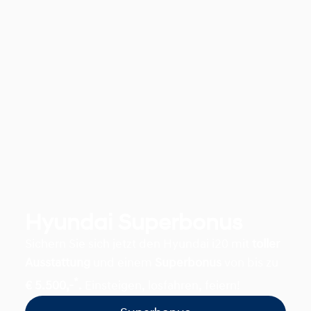
Hyundai Superbonus
Sichern Sie sich jetzt den Hyundai i20 mit
toller
Ausstattung
und einem
Superbonus
von bis zu
*
€ 5.500,-
.
Einsteigen, losfahren, feiern!