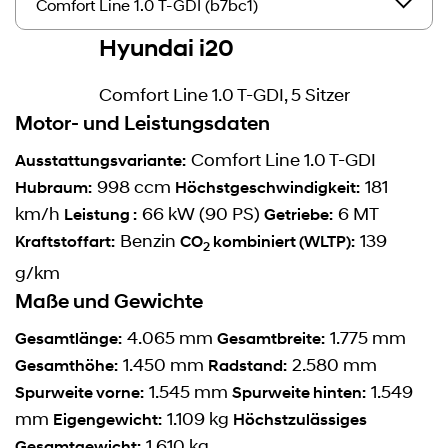
Hyundai i20
Comfort Line 1.0 T-GDI, 5 Sitzer
Motor- und Leistungsdaten
Comfort Line 1.0 T-GDI
Ausstattungsvariante:
998 ccm
181
Hubraum:
Höchstgeschwindigkeit:
km/h
66 kW (90 PS)
6 MT
Leistung :
Getriebe:
Benzin
139
Kraftstoffart:
CO
kombiniert (WLTP):
2
g/km
Maße und Gewichte
4.065 mm
1.775 mm
Gesamtlänge:
Gesamtbreite:
1.450 mm
2.580 mm
Gesamthöhe:
Radstand:
1.545 mm
1.549
Spurweite vorne:
Spurweite hinten:
mm
1.109 kg
Eigengewicht:
Höchstzulässiges
1.610 kg
Gesamtgewicht: