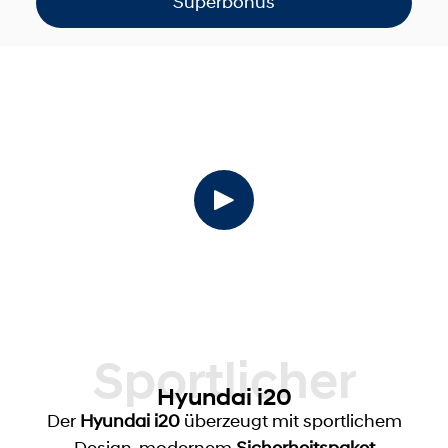
Superbonus
Sportlicher
Hyundai i20
Der
Hyundai i20
überzeugt mit sportlichem
Design, modernem
Sicherheitspaket