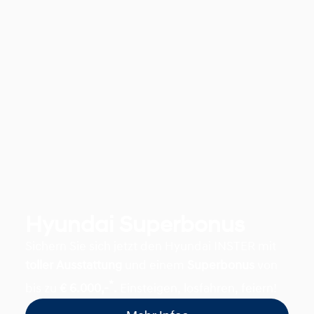
Hyundai Superbonus
Sichern Sie sich jetzt den Hyundai INSTER mit
toller Ausstattung
und einem
Superbonus
von
*
bis zu
€ 6.000,-
.
Einsteigen, losfahren, feiern!