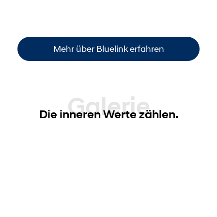
Funktionen steuern
. So sind Sie immer
informiert und haben die volle Kontrolle –
einfach, bequem und überall verfügbar
.
Mehr über Bluelink erfahren
Galerie
Die inneren Werte zählen.