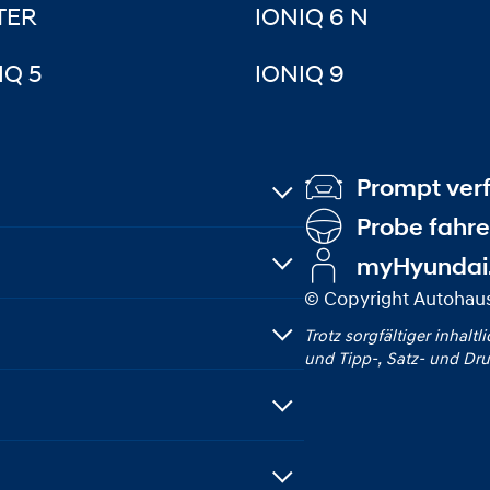
TER
IONIQ 6 N
IQ 5
IONIQ 9
Prompt ver
Probe fahr
myHyundai
© Copyright Autoha
Trotz sorgfältiger inhaltl
und Tipp‑, Satz‑ und Dru