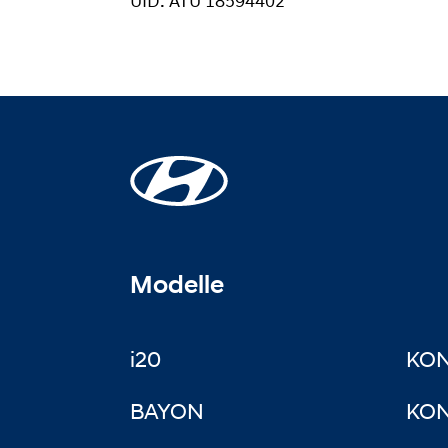
UID: ATU 18594402
Modelle
i20
KO
BAYON
KON