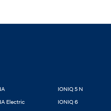
NA
IONIQ 5 N
A Electric
IONIQ 6