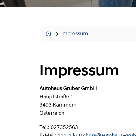
Impressum
Impressum
Autohaus Gruber GmbH
Hauptstraße 1
3493 Kammern
Österreich
Tel.: 027352563
E-Mail:
georg.kutschera@autohaus-grub