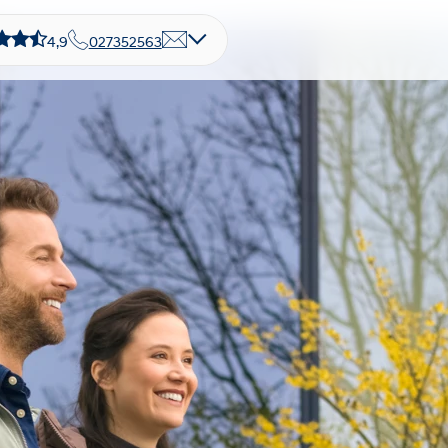
4,9
027352563