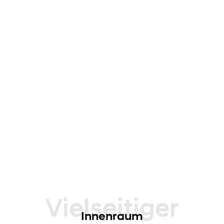
Vielseitiger
Innenraum