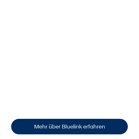
Dank Bluelink stets smart
vernetzt.
Behalten Sie Ihr Auto jederzeit im Blick: per
Smartphone den
Standort finden
, den
Fahrzeugstatus prüfen
oder wichtige
Funktionen steuern
. So sind Sie immer
informiert und haben die volle Kontrolle –
einfach, bequem und überall verfügbar
.
Mehr über Bluelink erfahren