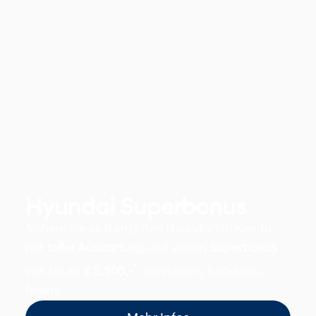
Hyundai Superbonus
Sichern Sie sich jetzt den Hyundai i30 Kombi
mit
toller Ausstattung
und einem
Superbonus
*
von bis zu
€ 5.500,-
.
Einsteigen, losfahren,
feiern!