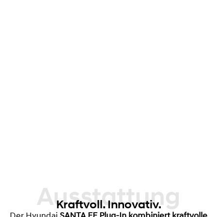
Ausstattung
Kraftvoll. Innovativ.
Der Hyundai
SANTA FE Plug-In kombiniert kraftvolle