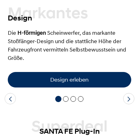
Markantes
Design
Die
H-förmigen
Scheinwerfer, das markante
Stoßfänger-Design und die stattliche Höhe der
Fahrzeugfront vermitteln Selbstbewusstsein und
Größe.
Design erleben
Superdeal
SANTA FE Plug-In