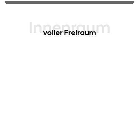
Innenraum
voller Freiraum