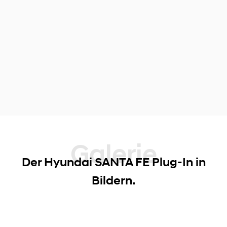
Galerie
Der Hyundai SANTA FE Plug-In in
Bildern.