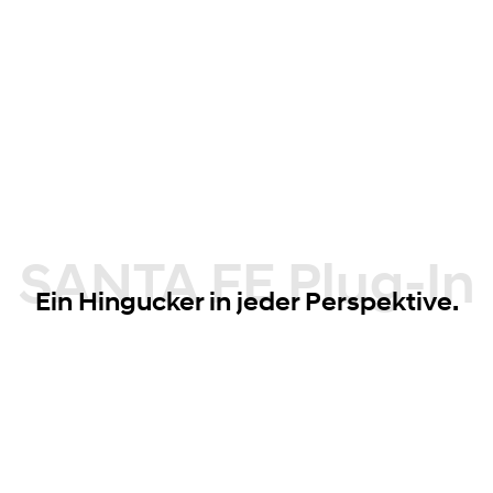
SANTA FE Plug-In
Ein Hingucker in jeder Perspektive.